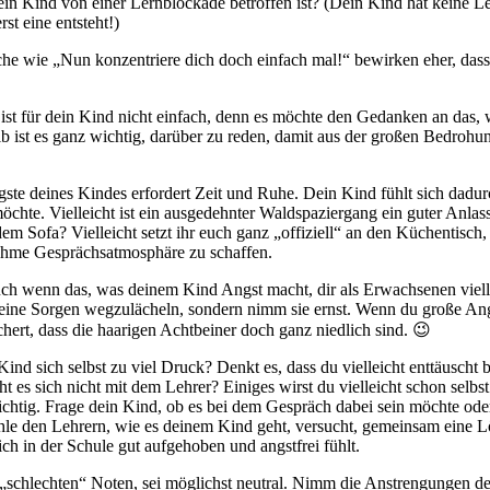
ein Kind von einer Lernblockade betroffen ist? (Dein Kind hat keine
st eine entsteht!)
üche wie „Nun konzentriere dich doch einfach mal!“ bewirken eher, dass
 ist für dein Kind nicht einfach, denn es möchte den Gedanken an das,
b ist es ganz wichtig, darüber zu reden, damit aus der großen Bedroh
gste deines Kindes erfordert Zeit und Ruhe. Dein Kind fühlt sich dad
öchte. Vielleicht ist ein ausgedehnter Waldspaziergang ein guter Anla
dem Sofa? Vielleicht setzt ihr euch ganz „offiziell“ an den Küchentisc
nehme Gesprächsatmosphäre zu schaffen.
ch wenn das, was deinem Kind Angst macht, dir als Erwachsenen vielle
 seine Sorgen wegzulächeln, sondern nimm sie ernst. Wenn du große Angs
chert, dass die haarigen Achtbeiner doch ganz niedlich sind. 😉
 sich selbst zu viel Druck? Denkt es, dass du vielleicht enttäuscht bi
ht es sich nicht mit dem Lehrer? Einiges wirst du vielleicht schon selbst
htig. Frage dein Kind, ob es bei dem Gespräch dabei sein möchte oder o
le den Lehrern, wie es deinem Kind geht, versucht, gemeinsam eine Lö
ch in der Schule gut aufgehoben und angstfrei fühlt.
„schlechten“ Noten, sei möglichst neutral. Nimm die Anstrengungen de