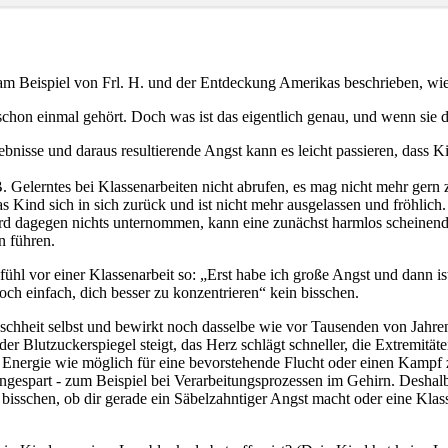
 am Beispiel von Frl. H. und der Entdeckung Amerikas beschrieben, wi
chon einmal gehört. Doch was ist das eigentlich genau, und wenn sie d
nisse und daraus resultierende Angst kann es leicht passieren, dass K
 Gelerntes bei Klassenarbeiten nicht abrufen, es mag nicht mehr gern 
 Kind sich in sich zurück und ist nicht mehr ausgelassen und fröhlich.
 dagegen nichts unternommen, kann eine zunächst harmlos scheinend
n führen.
fühl vor einer Klassenarbeit so: „Erst habe ich große Angst und dann i
h einfach, dich besser zu konzentrieren“ kein bisschen.
enschheit selbst und bewirkt noch dasselbe wie vor Tausenden von Jahr
er Blutzuckerspiegel steigt, das Herz schlägt schneller, die Extremität
el Energie wie möglich für eine bevorstehende Flucht oder einen Kampf
ngespart - zum Beispiel bei Verarbeitungsprozessen im Gehirn. Deshalb 
n bisschen, ob dir gerade ein Säbelzahntiger Angst macht oder eine Klass