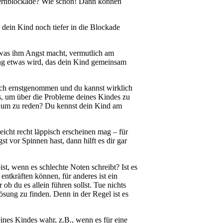
 Lernblockade? Wie schön! Dann können
 dein Kind noch tiefer in die Blockade
 was ihm Angst macht, vermutlich am
ung etwas wird, das dein Kind gemeinsam
urch ernstgenommen und du kannst wirklich
ss, um über die Probleme deines Kindes zu
h, um zu reden? Du kennst dein Kind am
icht recht läppisch erscheinen mag – für
t vor Spinnen hast, dann hilft es dir gar
st, wenn es schlechte Noten schreibt? Ist es
 entkräften können, für anderes ist ein
b du es allein führen sollst. Tue nichts
sung zu finden. Denn in der Regel ist es
ines Kindes wahr, z.B., wenn es für eine