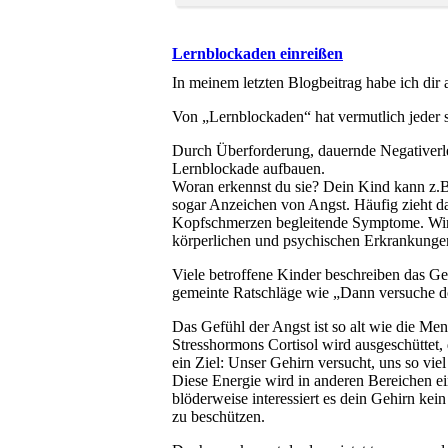
Lernblockaden einreißen
In meinem letzten Blogbeitrag habe ich dir
Von „Lernblockaden“ hat vermutlich jeder s
Durch Überforderung, dauernde Negativerleb
Lernblockade aufbauen.
Woran erkennst du sie? Dein Kind kann z.B.
sogar Anzeichen von Angst. Häufig zieht das
Kopfschmerzen begleitende Symptome. Wird
körperlichen und psychischen Erkrankunge
Viele betroffene Kinder beschreiben das Ge
gemeinte Ratschläge wie „Dann versuche doc
Das Gefühl der Angst ist so alt wie die M
Stresshormons Cortisol wird ausgeschüttet, d
ein Ziel: Unser Gehirn versucht, uns so vi
Diese Energie wird in anderen Bereichen ei
blöderweise interessiert es dein Gehirn kei
zu beschützen.