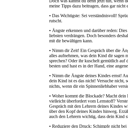
Doch was kannst du denn jetzt tun, wenn d
meine Tipps dazu beitragen, dass gar nicht er
• Das Wichtigste: Sei verständnisvoll! Spr
rutscht.
• Ängste erkennen und darüber reden: Dies
liebsten verdrängen. Doch besonders deshal
mit dir bewältigen kann.
• Nimm dir Zeit! Ein Gespräch über die Än
alles aufnehmen, was dein Kind dir sagen m
sprechen? Oder ihr kuschelt gemütlich auf 
besten und hast es in der Hand, eine ange
• Nimm die Ängste deines Kindes ernst! Au
dein Kind ist es das nicht! Versuche nicht,
nichts, wenn dir ein Spinnenliebhaber versi
• Woher kommt die Blockade? Macht dein Kind
vielleicht überfordert vom Lernstoff? Verste
Gespräch mit den Lehrern deines Kindes wic
über den Kopf deines Kindes hinweg. Erzäh
auch den Lehrern wichtig, dass dein Kind si
• Reduziere den Druck: Schimpfe nicht bei 