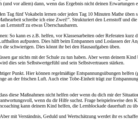
ch (und vor allem) dann, wenn das Ergebnis nicht deinen Erwartungen e
 Jeden Tag fünf Vokabeln lernen oder jeden Tag 10 Minuten Mathe üben s
 Mathearbeit schreibe ich eine Zwei!”. Strukturiert den Lernstoff und di
g an Lernstoff zu etwas Überschaubarem.
en: So kann es z.B. helfen, vor Klassenarbeiten oder Referaten kurz di
ftballon aufpusten. Dies hilft beim Entspannen und Loslassen der Angst
n die schwierigen. Dies könnt ihr bei den Hausaufgaben üben.
üssen gar nichts mit der Schule zu tun haben. Aber wenn deinem Kind b
wird dies sein Selbstwertgefühl und sein Selbstvertrauen stärken.
ichtiger Punkt. Hier können regelmäßige Entspannungsübungen helfen 
ge an der frischen Luft. Auch eine Tobe-Einheit trägt zur Entspannun
dass diese Maßnahmen nicht helfen oder wenn du dich mir der Situation ü
rantwortungsvoll, wenn du dir Hilfe suchst. Frage beispielsweise den K
rncoaching kann deinem Kind helfen, die Lernblockade dauerhaft zu ü
. Aber mit Verständnis, Geduld und Wertschätzung werdet ihr es schaffe